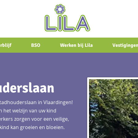
rblijf
BSO
Werken bij Lila
Vestiginge
uderslaan
tadhouderslaan in Vlaardingen!
n het welzijn van uw kind
kers zorgen voor een veilige,
ind kan groeien en bloeien.