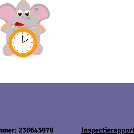
mmer: 230643978
Inspectierappo