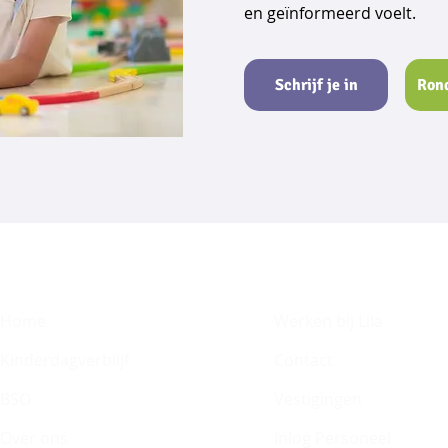
en geïnformeerd voelt.
Schrijf je in
Ron
Home
​Werken bij Lila
Kinderdagverblijf
Contact
BSO
Vestigingen
Over ons
Inlog Personeel